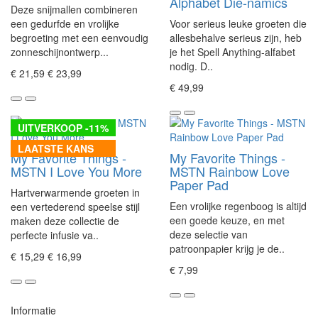
Alphabet Die-namics
Deze snijmallen combineren
een gedurfde en vrolijke
Voor serieus leuke groeten die
begroeting met een eenvoudig
allesbehalve serieus zijn, heb
zonneschijnontwerp...
je het Spell Anything-alfabet
nodig. D..
€ 21,59
€ 23,99
€ 49,99
UITVERKOOP -11%
LAATSTE KANS
My Favorite Things -
My Favorite Things -
MSTN I Love You More
MSTN Rainbow Love
Paper Pad
Hartverwarmende groeten in
Een vrolijke regenboog is altijd
een vertederend speelse stijl
een goede keuze, en met
maken deze collectie de
deze selectie van
perfecte infusie va..
patroonpapier krijg je de..
€ 15,29
€ 16,99
€ 7,99
Informatie