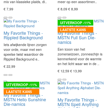
mix van klassieke plaids, di..
meer op een assortimen..
€ 7,99
€ 8,09
€ 8,99
UITVERKOOP -11%
LAATSTE KANS
My Favorite Things -
My Favorite Things -
Rippled Background
MSTN Full Sun Die-
namics
Iets afwijkende lijnen zorgen
Een icoon van het
voor orde, maar met een
zomerseizoen, zonneschijn is
speelse twist waardoor de
kenmerkend voor de warmte
Rippled Background e..
en het licht waar we in de ..
€ 22,99
€ 12,59
€ 13,99
UITVERKOOP -11%
LAATSTE KANS
My Favorite Things -
MSTN Hello Sunshine
My Favorite Things -
Die-namics
MSTN Spell Anything