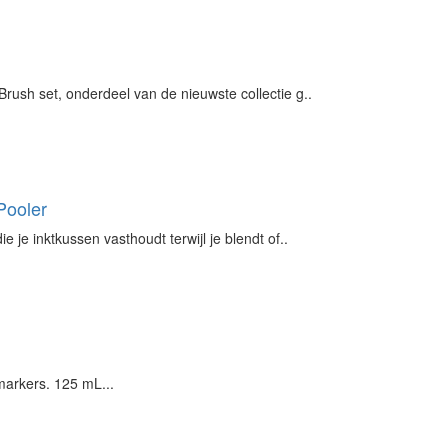
rush set, onderdeel van de nieuwste collectie g..
Pooler
 je inktkussen vasthoudt terwijl je blendt of..
arkers. 125 mL...