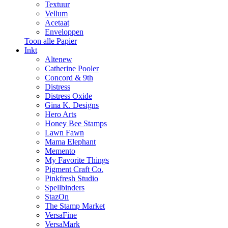
Textuur
Vellum
Acetaat
Enveloppen
Toon alle Papier
Inkt
Altenew
Catherine Pooler
Concord & 9th
Distress
Distress Oxide
Gina K. Designs
Hero Arts
Honey Bee Stamps
Lawn Fawn
Mama Elephant
Memento
My Favorite Things
Pigment Craft Co.
Pinkfresh Studio
Spellbinders
StazOn
The Stamp Market
VersaFine
VersaMark