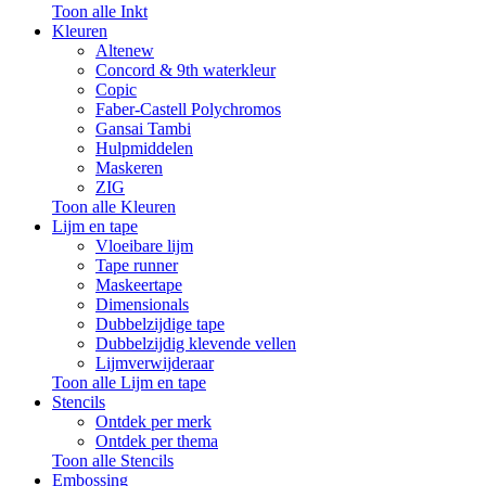
Toon alle Inkt
Kleuren
Altenew
Concord & 9th waterkleur
Copic
Faber-Castell Polychromos
Gansai Tambi
Hulpmiddelen
Maskeren
ZIG
Toon alle Kleuren
Lijm en tape
Vloeibare lijm
Tape runner
Maskeertape
Dimensionals
Dubbelzijdige tape
Dubbelzijdig klevende vellen
Lijmverwijderaar
Toon alle Lijm en tape
Stencils
Ontdek per merk
Ontdek per thema
Toon alle Stencils
Embossing