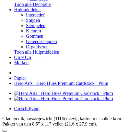
Toon alle Decoratie
Hulpmiddelen
Interactief
Snijden
Stempelen
Kleuren
Gommen
Gereedschappen
Organiseren
Toon alle Hulpmiddelen
Op = Op
Merken
Papier
Hero Arts - Hero Hues Premium Cardstock - Plum
Omschrijving
Glad en dik, zwaargewicht (111lb) stevig karton met solide kern.
Pakket van tien 8,5" x 11" vellen (21,6 x 27,9 cm).