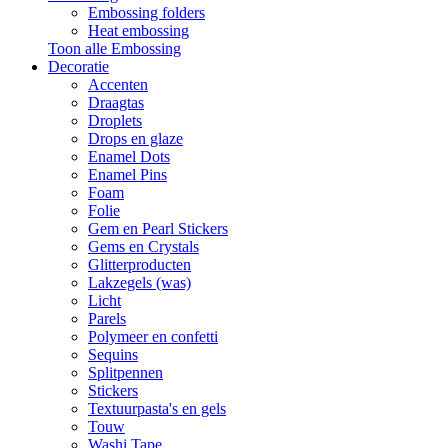
Embossing folders
Heat embossing
Toon alle Embossing
Decoratie
Accenten
Draagtas
Droplets
Drops en glaze
Enamel Dots
Enamel Pins
Foam
Folie
Gem en Pearl Stickers
Gems en Crystals
Glitterproducten
Lakzegels (was)
Licht
Parels
Polymeer en confetti
Sequins
Splitpennen
Stickers
Textuurpasta's en gels
Touw
Washi Tape